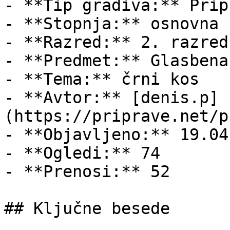
- **Tip gradiva:** Pripr
- **Stopnja:** osnovna š
- **Razred:** 2. razred

- **Predmet:** Glasbena
- **Tema:** črni kos

- **Avtor:** [denis.p]
(https://priprave.net/p
- **Objavljeno:** 19.04
- **Ogledi:** 74

- **Prenosi:** 52

## Ključne besede
