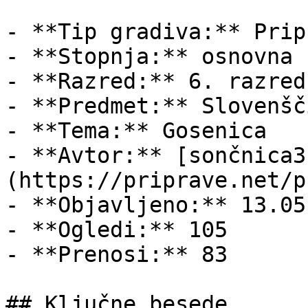
- **Tip gradiva:** Pripr
- **Stopnja:** osnovna š
- **Razred:** 6. razred

- **Predmet:** Slovenšči
- **Tema:** Gosenica

- **Avtor:** [sončnica3
(https://priprave.net/p
- **Objavljeno:** 13.05
- **Ogledi:** 105

- **Prenosi:** 83

## Ključne besede
