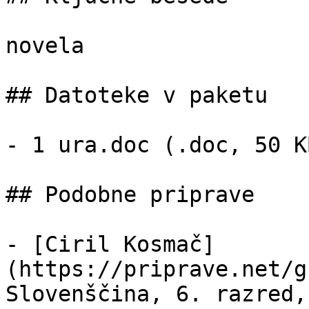
novela

## Datoteke v paketu

- 1 ura.doc (.doc, 50 KB
## Podobne priprave

- [Ciril Kosmač]
(https://priprave.net/g
Slovenščina, 6. razred,