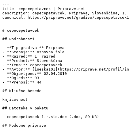
---

title: cepecepetavcek | Priprave.net

description: cepecepetavcek. Priprava, Slovenščina, 1. 
canonical: https://priprave.net/gradivo/cepecepetavcek1

---

# cepecepetavcek

## Podrobnosti

- **Tip gradiva:** Priprava

- **Stopnja:** osnovna šola

- **Razred:** 1. razred

- **Predmet:** Slovenščina

- **Tema:** cepecepetavcek

- **Avtor:** [ineska101](https://priprave.net/profil/in
- **Objavljeno:** 02.04.2010

- **Ogledi:** 93

- **Prenosi:** 44

## Ključne besede

knjizevnost

## Datoteke v paketu

- cepecepetavcek-1.r.slo.doc (.doc, 89 KB)

## Podobne priprave
