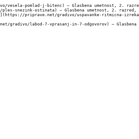
vo/vesela-pomlad-j-bitenc) — Glasbena umetnost, 2. razre
/ples-snezink-ostinata) — Glasbena umetnost, 2. razred, 
](https://priprave.net/gradivo/uspavanke-ritmicna-izreka
net/gradivo/labod-7-vprasanj-in-7-odgovorov) — Glasbena 