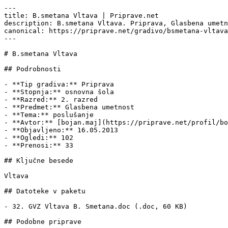
---

title: B.smetana Vltava | Priprave.net

description: B.smetana Vltava. Priprava, Glasbena umetn
canonical: https://priprave.net/gradivo/bsmetana-vltava

---

# B.smetana Vltava

## Podrobnosti

- **Tip gradiva:** Priprava

- **Stopnja:** osnovna šola

- **Razred:** 2. razred

- **Predmet:** Glasbena umetnost

- **Tema:** poslušanje

- **Avtor:** [bojan.maj](https://priprave.net/profil/bo
- **Objavljeno:** 16.05.2013

- **Ogledi:** 102

- **Prenosi:** 33

## Ključne besede

Vltava

## Datoteke v paketu

- 32. GVZ Vltava B. Smetana.doc (.doc, 60 KB)

## Podobne priprave
