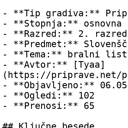
- **Tip gradiva:** Pripr
- **Stopnja:** osnovna š
- **Razred:** 2. razred

- **Predmet:** Slovenšči
- **Tema:** bralni list

- **Avtor:** [Tyaa]
(https://priprave.net/p
- **Objavljeno:** 06.05
- **Ogledi:** 102

- **Prenosi:** 65

## Ključne besede
