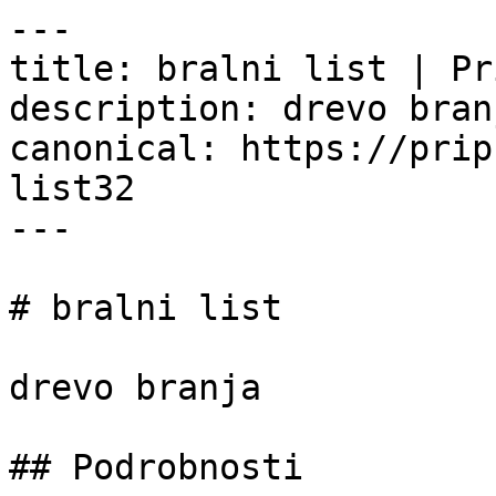
---

title: bralni list | Pr
description: drevo branj
canonical: https://prip
list32

---

# bralni list

drevo branja

## Podrobnosti
