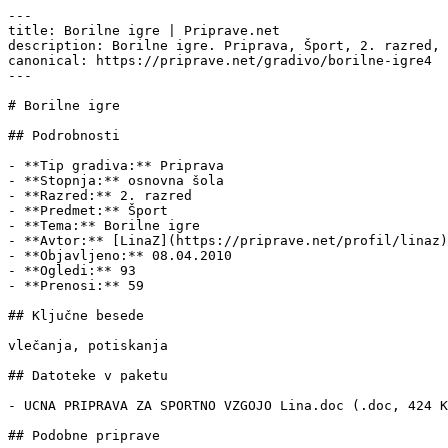
---

title: Borilne igre | Priprave.net

description: Borilne igre. Priprava, Šport, 2. razred, 
canonical: https://priprave.net/gradivo/borilne-igre4

---

# Borilne igre

## Podrobnosti

- **Tip gradiva:** Priprava

- **Stopnja:** osnovna šola

- **Razred:** 2. razred

- **Predmet:** Šport

- **Tema:** Borilne igre

- **Avtor:** [LinaZ](https://priprave.net/profil/linaz)

- **Objavljeno:** 08.04.2010

- **Ogledi:** 93

- **Prenosi:** 59

## Ključne besede

vlečanja, potiskanja

## Datoteke v paketu

- UCNA PRIPRAVA ZA SPORTNO VZGOJO Lina.doc (.doc, 424 K
## Podobne priprave
