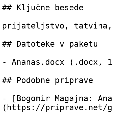
## Ključne besede

prijateljstvo, tatvina,
## Datoteke v paketu

- Ananas.docx (.docx, 1
## Podobne priprave

- [Bogomir Magajna: Ana
(https://priprave.net/g