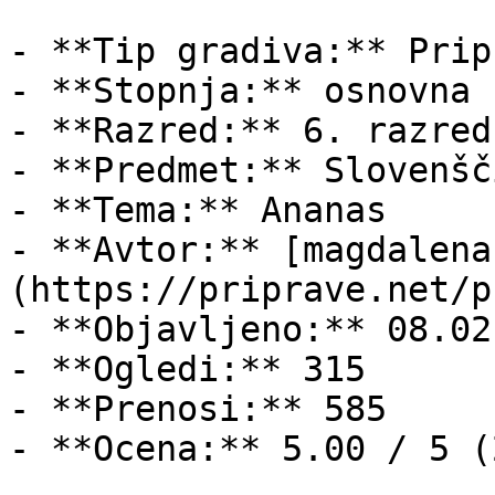
- **Tip gradiva:** Pripr
- **Stopnja:** osnovna š
- **Razred:** 6. razred

- **Predmet:** Slovenšči
- **Tema:** Ananas

- **Avtor:** [magdalena
(https://priprave.net/p
- **Objavljeno:** 08.02
- **Ogledi:** 315

- **Prenosi:** 585

- **Ocena:** 5.00 / 5 (