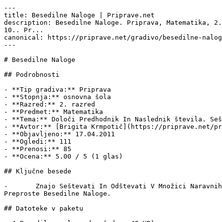
---

title: Besedilne Naloge | Priprave.net

description: Besedilne Naloge. Priprava, Matematika, 2.
10.. Pr...

canonical: https://priprave.net/gradivo/besedilne-nalog
---

# Besedilne Naloge

## Podrobnosti

- **Tip gradiva:** Priprava

- **Stopnja:** osnovna šola

- **Razred:** 2. razred

- **Predmet:** Matematika

- **Tema:** Določi Predhodnik In Naslednik števila. Seš
- **Avtor:** [Brigita Krmpotič](https://priprave.net/pr
- **Objavljeno:** 17.04.2011

- **Ogledi:** 111

- **Prenosi:** 85

- **Ocena:** 5.00 / 5 (1 glas)

## Ključne besede

-	Znajo Seštevati In Odštevati V Množici Naravnih št. Do 10 Vključno Z 0, -	Znajo Zapisati In Rešiti Besedilno Nalogo, -	Znajo Sestaviti In Rešiti 
Preproste Besedilne Naloge.

## Datoteke v paketu
