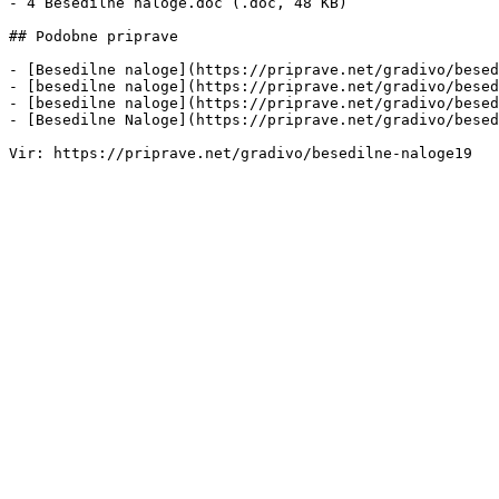
- 4 Besedilne naloge.doc (.doc, 48 KB)

## Podobne priprave

- [Besedilne naloge](https://priprave.net/gradivo/besed
- [besedilne naloge](https://priprave.net/gradivo/besed
- [besedilne naloge](https://priprave.net/gradivo/besed
- [Besedilne Naloge](https://priprave.net/gradivo/besed