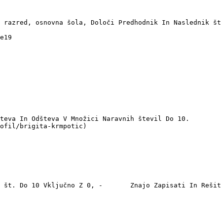
 razred, osnovna šola, Določi Predhodnik In Naslednik št
e19

teva In Odšteva V Množici Naravnih števil Do 10.

ofil/brigita-krmpotic)
