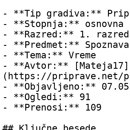
- **Tip gradiva:** Pripr
- **Stopnja:** osnovna š
- **Razred:** 1. razred

- **Predmet:** Spoznava
- **Tema:** Vreme

- **Avtor:** [Mateja17]
(https://priprave.net/p
- **Objavljeno:** 07.05
- **Ogledi:** 91

- **Prenosi:** 109

## Ključne besede
