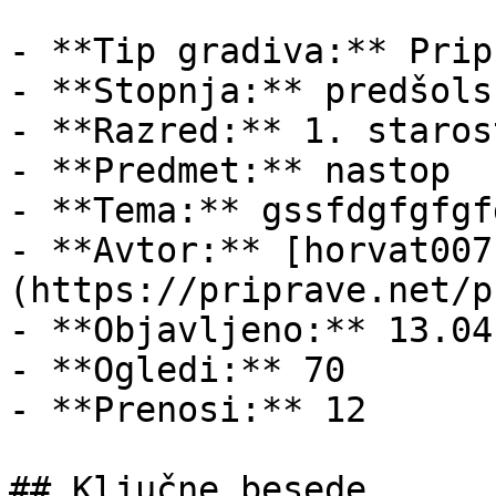
- **Tip gradiva:** Pripr
- **Stopnja:** predšols
- **Razred:** 1. staros
- **Predmet:** nastop

- **Tema:** gssfdgfgfgfd
- **Avtor:** [horvat007
(https://priprave.net/p
- **Objavljeno:** 13.04
- **Ogledi:** 70

- **Prenosi:** 12

## Ključne besede
