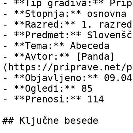
- **Tip gradiva:** Pripr
- **Stopnja:** osnovna š
- **Razred:** 1. razred

- **Predmet:** Slovenšči
- **Tema:** Abeceda

- **Avtor:** [Panda]
(https://priprave.net/p
- **Objavljeno:** 09.04
- **Ogledi:** 85

- **Prenosi:** 114

## Ključne besede
